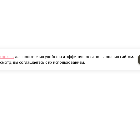
cookies
для повышения удобства и эффективности пользования сайтом.
мотр, вы соглашаетесь с их использованием.
Наш адрес
ализации
нитолы
и