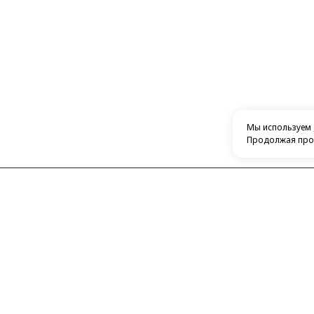
Мы используем
Продолжая прос
Контакты
Каталог
​420132, г. Казань, ​Ново-Савиновский
Автосигн
район, ул. Фатыха Амирхана, дом 48
Посмотреть на карте
Автомаг
+7 843 266-50-54
Усилител
+7 951 893-09-28