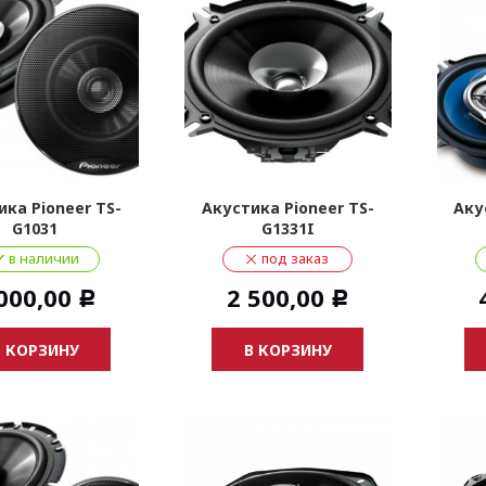
ика Pioneer TS-
Акустика Pioneer TS-
Аку
G1031
G1331I
в наличии
под заказ
000,00
2 500,00
Р
Р
В КОРЗИНУ
В КОРЗИНУ