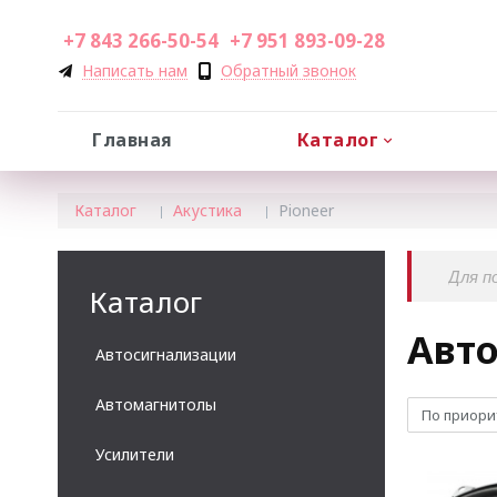
+7 843 266-50-54
+7 951 893-09-28
Написать нам
Обратный звонок
Главная
Каталог
Каталог
Акустика
Pioneer
Каталог
Авто
Автосигнализации
Автомагнитолы
По приори
Усилители