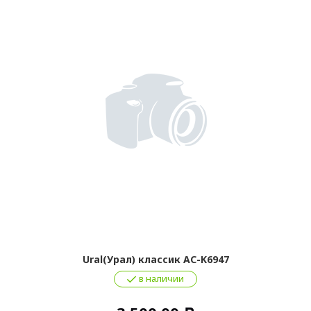
Ural(Урал) классик AC-K6947
в наличии