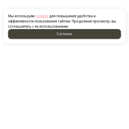
Мы используем
cookies
для повышения удобства и
эффективности пользования сайтом. Продолжая просмотр, вы
соглашаетесь с их использованием.
Согласен
КОНТАКТЫ
​420132, г. Казань, ​Ново-Савиновский район, ул.
Фатыха Амирхана, дом 48
Посмотреть на карте
+7 843 266-50-54
+7 951 893-09-28