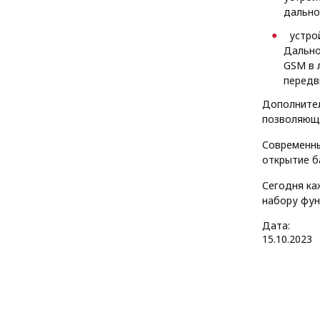
дально
устро
Дально
GSM в 
передв
Дополнител
позволяющи
Современны
открытие б
Сегодня ка
набору фун
Дата:
15
.
10
.
2023