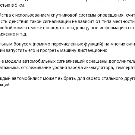
стью в 5 км.
йства с использованием спутниковой системы оповещения, сч
сть действия такой сигнализации не зависит от типа местности
любой момент может передать владельцу всю информацию отно
ижение и т.д.
ьным бонусом (помимо перечисленных функций) на многих сигн
й запустить его и прогреть машину дистанционно.
е модели автомобильных сигнализаций оснащены дополнител
агажника, отслеживание уровня заряда аккумулятора, температу
ждый автомобилист может выбрать для своего стального друг
кций.