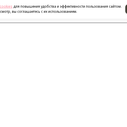
cookies
для повышения удобства и эффективности пользования сайтом.
мотр, вы соглашаетесь с их использованием.
Наш адрес
ализации
нитолы
и
истраторы