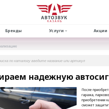
Бренды
Услуги
Акции
нализацию
ираем надежную автоси
После приобрет
гаража, парково
приобретении к
сможет защитит