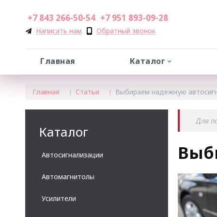
+7 843 266-50-54
+7 951 893-09-28
Написать нам
Обратный звонок
Главная
Каталог
Главная
Статьи
Выбираем надежную автосиг
Каталог
Выб
Автосигнализации
Автомагнитолы
Усилители