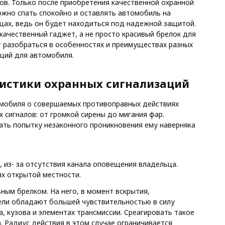
нов. Только после приобретения качественной охранной
ожно спать спокойно и оставлять автомобиль на
цах, ведь он будет находиться под надежной защитой.
качественный гаджет, а не просто красивый брелок для
т разобраться в особенностях и преимуществах разных
аций для автомобиля.
истики охранных сигнализаций
омобиля о совершаемых противоправных действиях
 сигналов: от громкой сирены до мигания фар.
вать попытку незаконного проникновения ему наверняка
из- за отсутствия канала оповещения владельца.
ях открытой местности.
ым брелком. На него, в момент вскрытия,
ели обладают большей чувствительностью в силу
, кузова и элементах трансмиссии. Среагировать такое
 Радиус действия в этом случае ограничивается