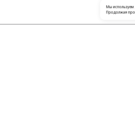
Мы используем
Продолжая прос
Контакты
Каталог
​420132, г. Казань, ​Ново-Савиновский
Автосигн
район, ул. Фатыха Амирхана, дом 48
Посмотреть на карте
Автомаг
+7 843 266-50-54
Усилител
+7 951 893-09-28
Радары
E-mail:
thukov@yandex.ru
Акустика
Видеорег
Брелки