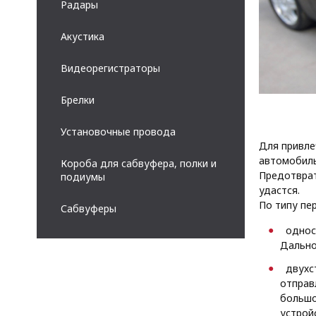
Радары
Акустика
Видеорегистраторы
Брелки
Установочные провода
Для привле
автомобиль
Короба для сабвуфера, полки и
Предотврат
подиумы
удастся.
По типу пе
Сабвуферы
однос
Дально
двухс
отправ
большо
устрой