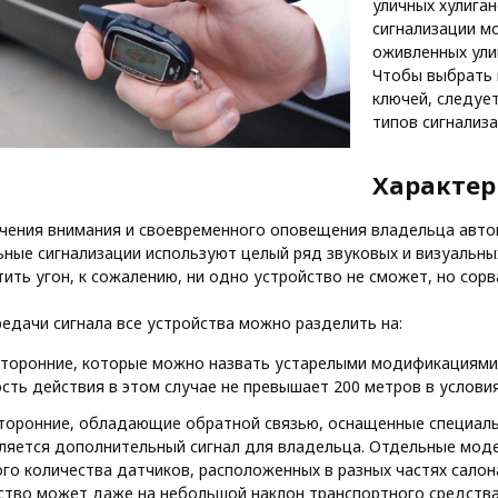
уличных хулига
сигнализации м
оживленных ули
Чтобы выбрать 
ключей, следуе
типов сигнализ
Характер
чения внимания и своевременного оповещения владельца авт
ные сигнализации используют целый ряд звуковых и визуальных
ить угон, к сожалению, ни одно устройство не сможет, но сор
редачи сигнала все устройства можно разделить на:
торонние, которые можно назвать устарелыми модификациями, 
сть действия в этом случае не превышает 200 метров в услови
торонние, обладающие обратной связью, оснащенные специальн
ляется дополнительный сигнал для владельца. Отдельные мод
го количества датчиков, расположенных в разных частях салона
ство может даже на небольшой наклон транспортного средства.