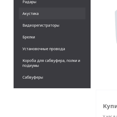
Радары
Акустика
Видеорегистраторы
Брелки
Установочные провода
Короба для сабвуфера, полки и
подиумы
Сабвуферы
Купи
У нас в