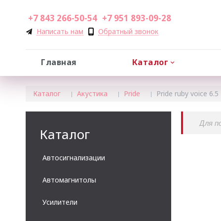
+7 843 266-50-54
+7 951 893-09-28
Написать нам
Обратный звонок
Главная
Каталог
Каталог
Акустика
Pride
Pride ruby voice 6.5
Каталог
Автосигнализации
Автомагнитолы
Усилители