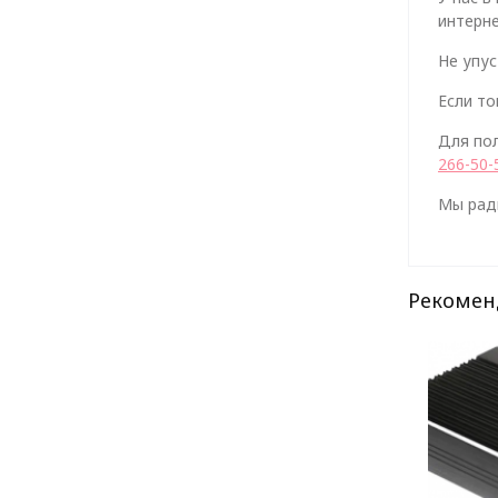
интерне
Не упус
Если то
Для по
266-50-
Мы рад
Рекомен