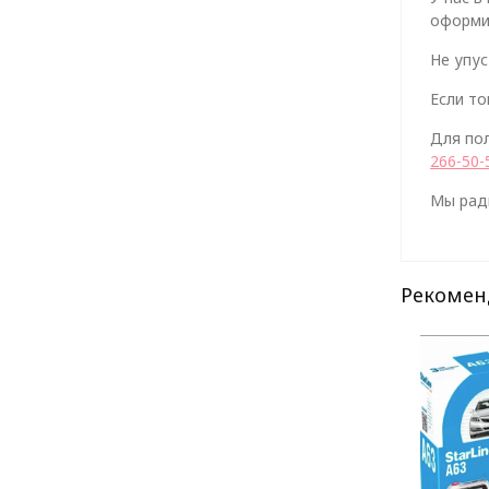
оформив
Не упус
Если то
Для по
266-50-
Мы рад
Рекомен