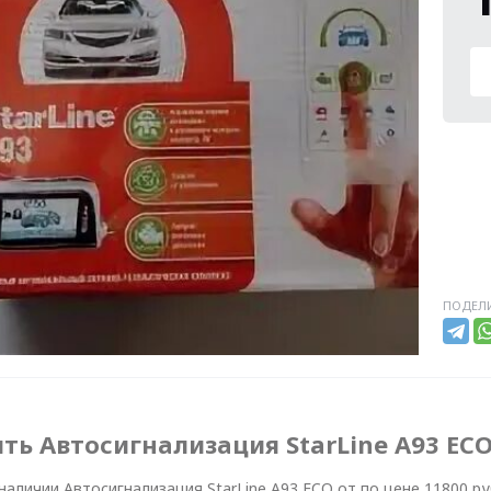
ПОДЕЛИ
ть Автосигнализация StarLine A93 ECO
 наличии Автосигнализация StarLine A93 ECO от по цене 11800 р