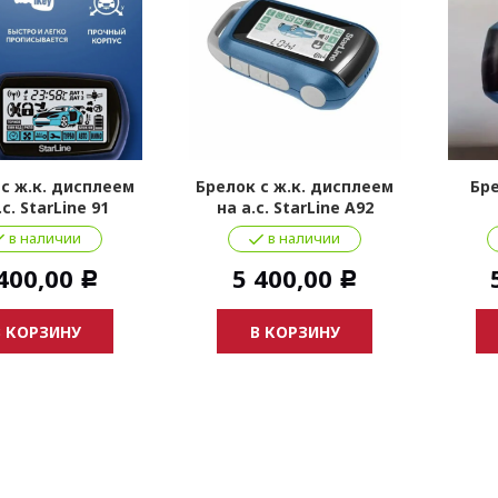
 с ж.к. дисплеем
Брелок с ж.к. дисплеем
Бре
.с. StarLine 91
на а.с. StarLine A92
в наличии
в наличии
400,00
5 400,00
Р
Р
В КОРЗИНУ
В КОРЗИНУ