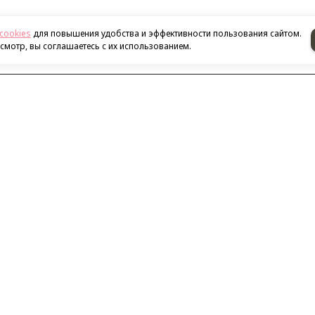
cookies
для повышения удобства и эффективности пользования сайтом.
мотр, вы соглашаетесь с их использованием.
Наш адрес
ализации
нитолы
и
истраторы