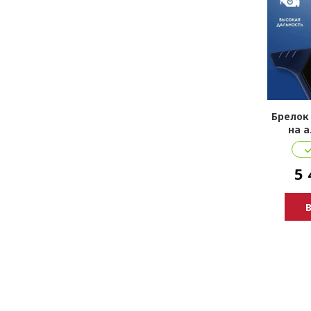
Брелок
на а
5 