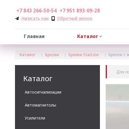
+7 843 266-50-54
+7 951 893-09-28
Написать нам
Обратный звонок
Главная
Каталог
Каталог
Брелки
Брелки StarLine
Брелок с ж.
Каталог
Автосигнализации
Автомагнитолы
Усилители