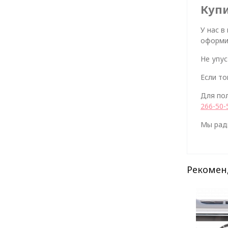
Купи
У нас в
оформив
Не упус
Если то
Для по
266-50-
Мы рад
Рекомен