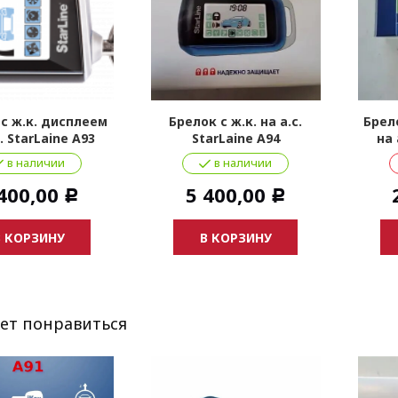
 с ж.к. дисплеем
Брелок с ж.к. на а.с.
Брел
с. StarLaine A93
StarLaine A94
на 
в наличии
в наличии
400,00
5 400,00
Р
Р
В КОРЗИНУ
В КОРЗИНУ
ет понравиться