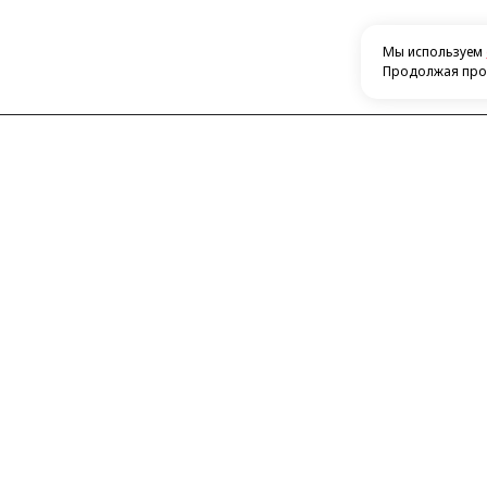
Мы используем
Продолжая прос
Контакты
Каталог
​420132, г. Казань, ​Ново-Савиновский
Автосигн
район, ул. Фатыха Амирхана, дом 48
Посмотреть на карте
Автомаг
+7 843 266-50-54
Усилител
+7 951 893-09-28
Радары
E-mail:
thukov@yandex.ru
Акустика
Видеорег