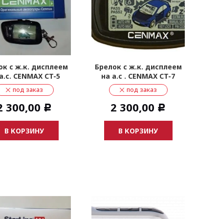
ок с ж.к. дисплеем
Брелок с ж.к. дисплеем
Бр
а.с. CENMAX CT-5
на а.с . CENMAX CT-7
на
под заказ
под заказ
2 300,00
2 300,00
Р
Р
В КОРЗИНУ
В КОРЗИНУ