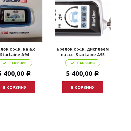
лок с ж.к. на а.с.
Брелок с ж.к. дисплеем
StarLaine A94
на а.с. StarLaine A93
в наличии
в наличии
5 400,00
5 400,00
Р
Р
В КОРЗИНУ
В КОРЗИНУ