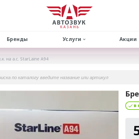
Бренды
Услуги
Акции
к. на а.с. StarLaine A94
Бре
в 