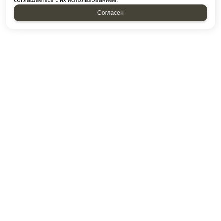
Согласен
КОНТАКТЫ
​420132, г. Казань, ​Ново-Савиновский район, ул.
Фатыха Амирхана, дом 48
Посмотреть на карте
+7 843 266-50-54
+7 951 893-09-28
E-mail:
thukov@yandex.ru
НАШ АДРЕС