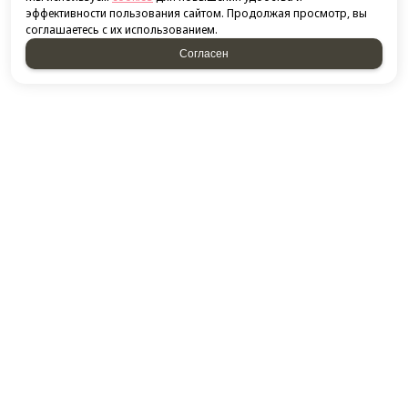
эффективности пользования сайтом. Продолжая просмотр, вы
соглашаетесь с их использованием.
Согласен
КОНТАКТЫ
​420132, г. Казань, ​Ново-Савиновский район, ул.
Фатыха Амирхана, дом 48
Посмотреть на карте
+7 843 266-50-54
+7 951 893-09-28
E-mail:
thukov@yandex.ru