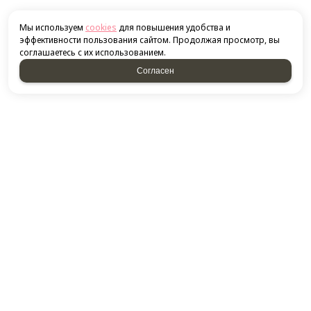
Мы используем
cookies
для повышения удобства и
эффективности пользования сайтом. Продолжая просмотр, вы
соглашаетесь с их использованием.
Согласен
КОНТАКТЫ
​420132, г. Казань, ​Ново-Савиновский район, ул.
Фатыха Амирхана, дом 48
Посмотреть на карте
+7 843 266-50-54
+7 951 893-09-28
E-mail:
thukov@yandex.ru