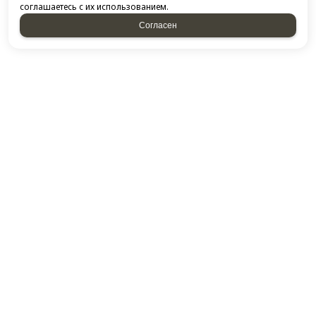
соглашаетесь с их использованием.
Согласен
КОНТАКТЫ
​420132, г. Казань, ​Ново-Савиновский район, ул.
Фатыха Амирхана, дом 48
Посмотреть на карте
+7 843 266-50-54
+7 951 893-09-28
E-mail:
thukov@yandex.ru
НАШ АДРЕС